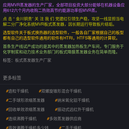
应用MVR蒸发器的生产厂家，全部项目投资大部分能够在机器设备应
用612六个月内收购二热效高节约能源功率低MVR蒸。
点 击 “ 金川铜贵” 关 注 我 们 党建红引领生产稳，攻坚一线显担当电
解二分厂净化系统MVR板式蒸发器，因长期运行导致板片结垢。
选型软件关于板式换热器的选型软件，一般各自厂家根据自己的板型
都有自己的选型软件通用的软件有HTRI，HTFS等通用的计算软。
首条生产线试产成功的是其中的蒸发器加热板生产车间，专门服务于
化学制浆和动力技术业务部门的板式降膜蒸发器业务在简单而隆。
标签：
板式蒸发器生产厂家
更多标签
#
造粒干燥机
#
双螺旋锥形混合干燥机
#
二手球形浓缩蒸发器
#
纳米氧化铝干燥机
#
回收单效浓缩蒸发器
#
振动式远红外干燥机
#
连续沸腾干燥机
#
多效蒸发器供应商
#
高效沸腾干燥机多少钱
#
二手干燥机