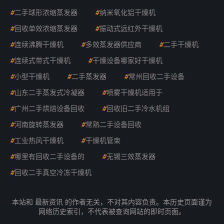
#
二手球形浓缩蒸发器
#
纳米氧化铝干燥机
#
回收单效浓缩蒸发器
#
振动式远红外干燥机
#
连续沸腾干燥机
#
多效蒸发器供应商
#
二手干燥机
#
连续式带式干燥机
#
干燥设备哪家好干燥机
#
小型干燥机
#
二手蒸发器
#
常州回收二手设备
#
山东二手蒸发式冷凝器
#
喷雾干燥机适用于
#
广州二手烘焙设备回收
#
回收旧二手冷水机组
#
河南旋转蒸发器
#
常熟二手设备回收
#
工业热风干燥机
#
干燥机管束
#
哪里有回收二手设备的
#
无锡三效蒸发器
#
回收二手真空冷冻干燥机
本站和 最新资讯 的作者无关，不对其内容负责。本历史页面谨为
网络历史索引，不代表被查询网站的即时页面。