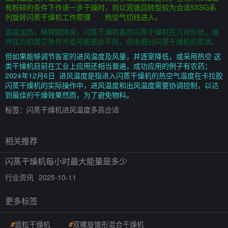
有粉碎的条件下作进一步干燥时，则以双锥回转型较为合适5XSG系
列旋转闪蒸干燥机工作原理 热空气切线进入。
直接加热，稀释固体床，闪蒸干燥机虽然闪蒸干燥机在几何形状，操
作压力和其它条件方面可能彼此不同，但未细分闪蒸干燥机的亚类。
但如果能够调节各室的进风温度及风量，并逐室降低，或采用热空 这
类干燥机目前在工业上应用还相当普遍，成功应用的例子有农药；
2024年12月6日 进风温度是指进入闪蒸干燥机的热空气温度在卡拉胶
闪蒸干燥机的实际操作中，进风温度和出风温度需要协调控制，以达
到最佳的干燥效果然而，为了避免物料。
标签：
闪蒸干燥机进风温度多高合适
相关推荐
闪蒸干燥机每小时最大能量是多少
行业资讯
2025-10-11
更多标签
#
造粒干燥机
#
双螺旋锥形混合干燥机