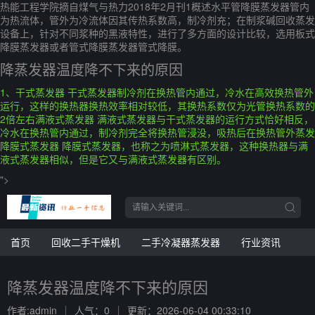
热能工程学院摘自煤气与热力2018年2月刊1概述水平管降膜蒸发器管内
为热流体，管外为冷流体因其传热系数高，制冷剂充；在制浆碱回收蒸发
设备上，针对不同浆种的黑液特性，进行了多方面的设计比较，选用板式
降膜蒸发器或者管式降膜蒸发器管式降膜。
降蒸发器温度降不下来的原因
1、干式蒸发器 干式蒸发器制冷剂在换热管内通过，冷水在高效换热管外
运行，这样的换热器换热效率相对较低，其换热系数仅为光管换热系数的
2倍左右满液式蒸发器 满液式蒸发器与干式蒸发器的运行方式恰好相反，
冷水在换热管内通过，制冷剂完全将换热管浸没，吸热后在换热管外蒸发
降膜式蒸发器 降膜式蒸发器，也称之为喷淋式蒸发器，这种换热器与满
液式蒸发器相似，但是它又与满液式蒸发器有区别。
">
首页
回收二手干燥机
二手冷凝器蒸发器
行业资讯
降蒸发器温度降不下来的原因
作者:admin
人气：0
更新：2026-06-04 00:33:10