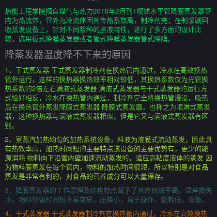
热能工程学院摘自煤气与热力2018年2月刊1概述水平管降膜蒸发器管
内为热流体，管外为冷流体因其传热系数高，制冷剂充；在制浆碱回
收蒸发设备上，针对不同浆种的黑液特性，进行了多方面的设计比
较，选用板式降膜蒸发器或者管式降膜蒸发器管式降膜。
降蒸发器温度降不下来的原因
1、干式蒸发器 干式蒸发器制冷剂在换热管内通过，冷水在高效换热
管外运行，这样的换热器换热效率相对较低，其换热系数仅为光管换
热系数的2倍左右满液式蒸发器 满液式蒸发器与干式蒸发器的运行方
式恰好相反，冷水在换热管内通过，制冷剂完全将换热管浸没，吸热
后在换热管外蒸发降膜式蒸发器 降膜式蒸发器，也称之为喷淋式蒸发
器，这种换热器与满液式蒸发器相似，但是它又与满液式蒸发器有区
别。
2、室蒸汽加热均匀的加热系统设备，料液为液膜式流动蒸发，因此具
有热效率高，加热时间短的主要特点该设备的主要优势有，更少的能
源消耗 物料向下沿管内壁加速流动蒸发的，适应高粘度液体的蒸发 因
为物料膜蒸发在每个管内，物料的加热时间很短，所以特别是对食品
蒸发是非常有利的，对食品的营养成分可以大量保存。
3、降膜蒸发器的工作原理及结构特点赋予了其传热效率高，温差损失
小，物料停留时间短不易变质，压降小，易于操作，能耗低，设备。
4、干式蒸发器 干式蒸发器制冷剂在换热管内通过，冷水在高效换热