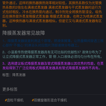
管外通过，这样的换热器换热效率相对较低，其换热系数仅为光管换
热系数的2倍左右满液式蒸发器 满液式蒸发器与干式蒸发器的运行方
式恰好相反，冷水在换热管内通过，制冷剂完全将换热管浸没，吸热
后在换热管外蒸发降膜式蒸发器 降膜式蒸发器，也称之为喷淋式蒸发
器，这种换热器与满液式蒸发器相似，但是它又与满液式蒸发器有区
别。
降膜蒸发器常见故障
1、降膜蒸发器就是利用这个原理，把液体摊薄，让热量瞬间穿透三核
心部件“不偏心”的淋浴头对应图片顶部液体分布器工。
2、小温差传热使降膜蒸发器具有无可比拟的优越性37 液体分布为了
让立式降膜式蒸发器正常工作，管 侧 入口液体必须均匀分布在所有。
3、选用建议板式降膜蒸发器及管式降膜蒸发器以其优秀的性能，在蒸
发段得到了广泛应用板式降膜蒸发器具有管式降膜蒸发器所不具有。
标签：
降蒸发器
更多标签
#
造粒干燥机
#
双螺旋锥形混合干燥机