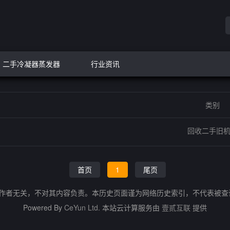
二手冷凝器蒸发器
行业资讯
类别
回收二手旧
首页
1
尾页
的作者无关，不对其内容负责。本历史页面谨为网络历史索引，不代表被
Powered By
CeYun Ltd.
本站云计算服务由
壹贰互联
提供